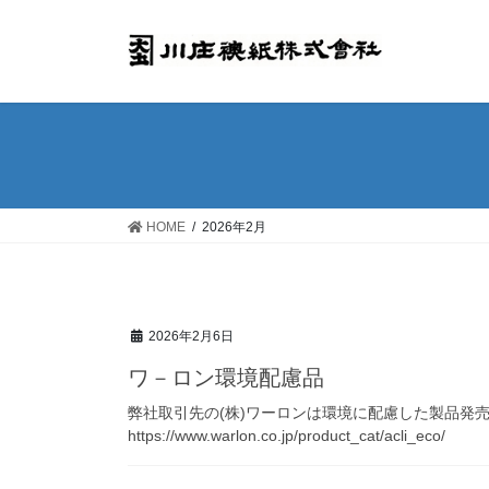
コ
ナ
ン
ビ
テ
ゲ
ン
ー
ツ
シ
へ
ョ
ス
ン
キ
に
ッ
移
HOME
2026年2月
プ
動
2026年2月6日
ワ－ロン環境配慮品
弊社取引先の(株)ワーロンは環境に配慮した製品発
https://www.warlon.co.jp/product_cat/acli_eco/