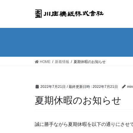
コ
ナ
ン
ビ
テ
ゲ
ン
ー
ツ
シ
へ
ョ
ス
ン
キ
に
ッ
移
HOME
新着情報
夏期休暇のお知らせ
プ
動
2022年7月21日
/ 最終更新日時 :
2022年7月21日
min
夏期休暇のお知らせ
誠に勝手ながら夏期休暇を以下の通りにさせ